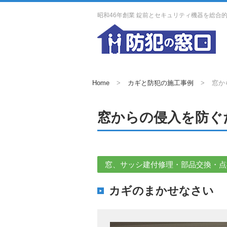
昭和46年創業 錠前とセキュリティ機器を総合
Home
カギと防犯の施工事例
窓か
窓からの侵入を防ぐ
窓、サッシ建付修理・部品交換・点
カギのまかせなさい